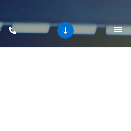
Nieuwe technische vacatures
Net binnen, reageer snel!
Procesoperator 5-ploegen